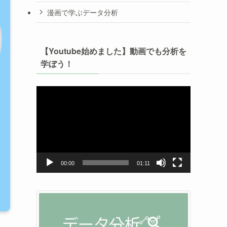
漫画で学ぶデータ分析
【Youtube始めました】動画でも分析を
学ぼう！
動
画
プ
レ
ー
ヤ
ー
00:00
01:11