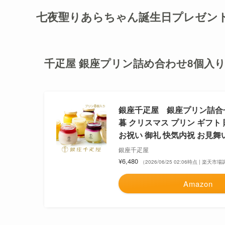
七夜聖りあらちゃん誕生日プレゼン
千疋屋 銀座プリン詰め合わせ8個入
銀座千疋屋 銀座プリン詰合せ
暮 クリスマス プリン ギフト
お祝い 御礼 快気内祝 お見舞
銀座千疋屋
¥6,480
（2026/06/25 02:06時点 | 楽天市
Amazon